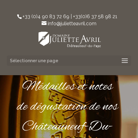
+33 (0)4 90 83 72 69 | +33(0)6 37 58 98 21‬
info@julietteavril.com
Sélectionner une page
Médailles et notes
de dégustation de nos
Châteauneuf-Du-