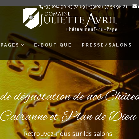
+33 (0)4 90 83 72 69 | +33(0)6 37 58 98 21‬
ÉPAGES
E-BOUTIQUE
PRESSE/SALONS
s de dégustation de nos Ch
Cairanne et Plan de Dieu
Retrouvez-nous sur les salons