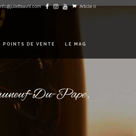
info@julietteavril.com
Article 0
POINTS DE VENTE
LE MAG
âteauneuf-Du-Pape,