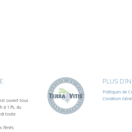
LE
PLUS D'I
Politiques de Co
Condition Géné
est ouvert tous
0h à 17h, du
edi toute
s fériés