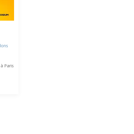
lons
 à Paris